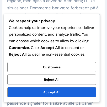
reglene, men også å anvende dem riktig i ulike
situasjoner. Dommerne bør være forberedt på å
forklare sine avgjørelser når det er nødvendig,
We respect your privacy
og fremme en respektfull dialog med trenere og
Cookies help us improve your experience, deliver
spillere.
personalized content, and analyze traffic. You
Å opprettholde roen under press er avgjørende.
can choose which cookies to allow by clicking
Dommerne bør øve på teknikker for å forbli
Customize
. Click
Accept All
to consent or
rolige og fokuserte, spesielt under avgjørende
Reject All
to decline non-essential cookies.
øyeblikk i kampen.
Customize
Kommunikasjonsteknikker
Reject All
Klar kommunikasjon er nøkkelen for dommerne
for å formidle avgjørelser og instruksjoner
Accept All
effektivt. Dommerne bør bruke konsist språk og
passende signaler for å sikre at alle på banen